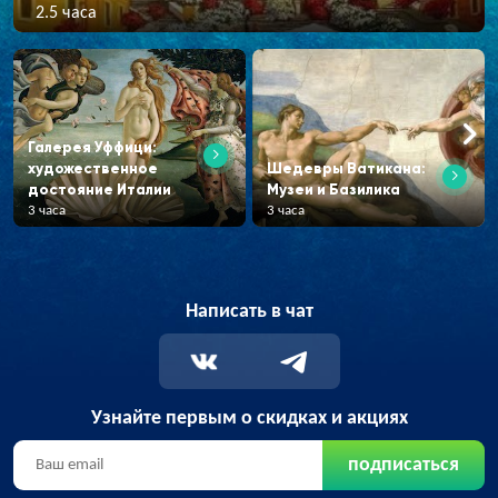
2.5 часа
Галерея Уффици:
художественное
Шедевры Ватикана:
достояние Италии
Музеи и Базилика
3 часа
3 часа
Написать в чат
Узнайте первым о скидках и акциях
подписаться