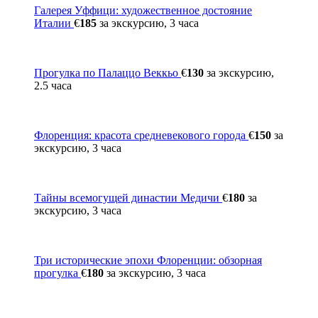
Галерея Уффици: художественное достояние
Италии
€
185
за экскурсию, 3 часа
Прогулка по Палаццо Веккьо
€
130
за экскурсию,
2.5 часа
Флоренция: красота средневекового города
€
150
за
экскурсию, 3 часа
Тайны всемогущей династии Медичи
€
180
за
экскурсию, 3 часа
Три исторические эпохи Флоренции: обзорная
прогулка
€
180
за экскурсию, 3 часа