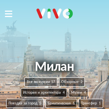
VIVO tour
Милан
Все экскурсии 17
Обзорные 2
История и архитектура 4
Музеи 4
Поездка за город 5
Тематическая 1
Трансфер 1