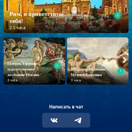
Рим, я приветствую
тебя!
2.5 часа
Галерея Уффици:
художественное
Шедевры Ватикана:
достояние Италии
Музеи и Базилика
3 часа
3 часа
Написать в чат