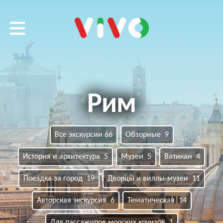
VIVO tour
Рим
Все экскурсии 66
Обзорные 9
История и архитектура 5
Музеи 5
Ватикан 4
Поездка за город 19
Дворцы и виллы-музеи 11
Авторская экскурсия 6
Тематическая 14
Для пассажиров морских круизов 1