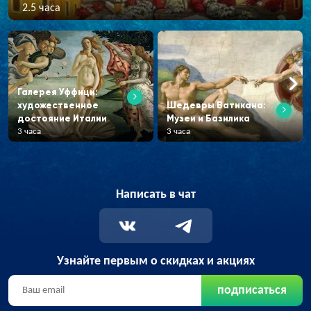
2.5 часа
Галерея Уффици:
художественное
Шедевры Ватикана:
достояние Италии
Музеи и Базилика
3 часа
3 часа
Написать в чат
Узнайте первым о скидках и акциях
подписаться