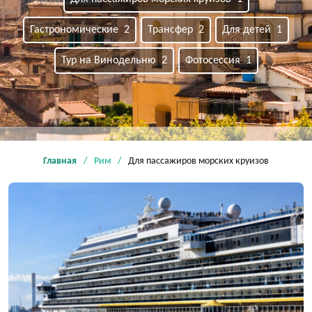
Гастрономические 2
Трансфер 2
Для детей 1
Тур на Винодельню 2
Фотосессия 1
Главная
Рим
Для пассажиров морских круизов