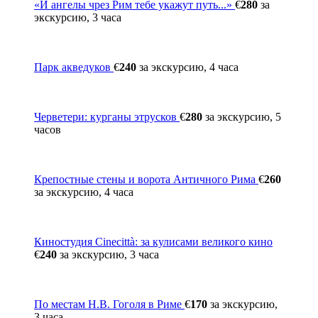
«И ангелы чрез Рим тебе укажут путь...»
€
280
за
экскурсию, 3 часа
Парк акведуков
€
240
за экскурсию, 4 часа
Черветери: курганы этрусков
€
280
за экскурсию, 5
часов
Крепостные стены и ворота Античного Рима
€
260
за экскурсию, 4 часа
Киностудия Cinecittà: за кулисами великого кино
€
240
за экскурсию, 3 часа
По местам Н.В. Гоголя в Риме
€
170
за экскурсию,
3 часа