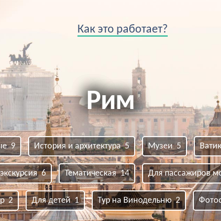
Как это работает?
Рим
ые 9
История и архитектура 5
Музеи 5
Вати
 экскурсия 6
Тематическая 14
Для пассажиров мо
р 2
Для детей 1
Тур на Винодельню 2
Фото