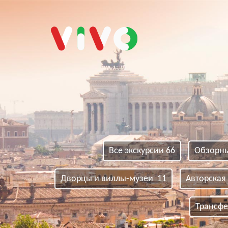
VIVO tour
Все экскурсии 66
Обзорн
Дворцы и виллы-музеи 11
Авторская
Трансфе