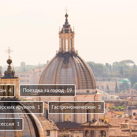
кан 4
Поездка за город 19
рских круизов 1
Гастрономические 2
сессия 1