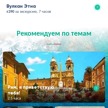
Вулкан Этна
€
390
за экскурсию, 7 часов
Рекомендуем по темам
Рим, я приветствую
тебя!
2.5 часа