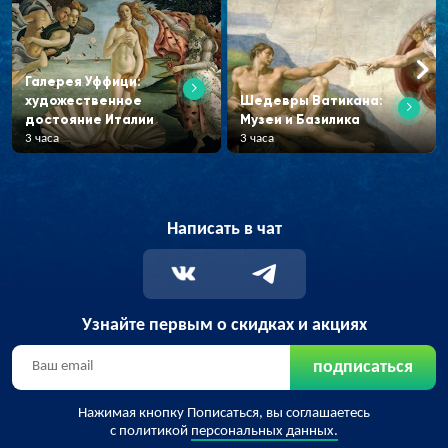
Галерея Уффици:
художественное
Шедевры Ватикана:
достояние Италии
Музеи и Базилика
3 часа
3 часа
Написать в чат
Узнайте первым о скидках и акциях
подписаться
Нажимая кнопку Пописаться, вы соглашаетесь
с политикой
персональных данных.