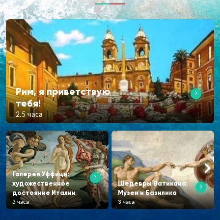
Рим, я приветствую
тебя!
2.5 часа
Галерея Уффици:
художественное
Шедевры Ватикана:
достояние Италии
Музеи и Базилика
3 часа
3 часа