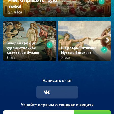
Рим, я приветствую
тебя!
2.5 часа
Галерея Уффици:
художественное
Шедевры Ватикана:
достояние Италии
Музеи и Базилика
3 часа
3 часа
Написать в чат
Узнайте первым о скидках и акциях