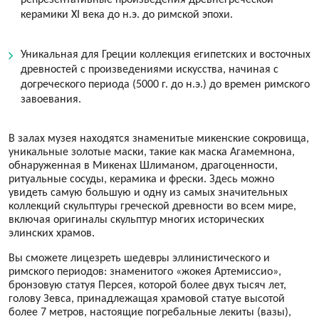
репрезентативные произведения древнегреческой
керамики XI века до н.э. до римской эпохи.
Уникальная для Греции коллекция египетских и восточных
древностей с произведениями искусства, начиная с
догреческого периода (5000 г. до н.э.) до времен римского
завоевания.
В залах музея находятся знаменитые микенские сокровища,
уникальные золотые маски, такие как маска Агамемнона,
обнаруженная в Микенах Шлиманом, драгоценности,
ритуальные сосуды, керамика и фрески. Здесь можно
увидеть самую большую и одну из самых значительных
коллекций скульптуры греческой древности во всем мире,
включая оригиналы скульптур многих исторических
элинских храмов.
Вы сможете лицезреть шедевры эллинистического и
римского периодов: знаменитого «жокея Артемиссио»,
бронзовую статуя Персея, которой более двух тысяч лет,
голову Зевса, принадлежащая храмовой статуе высотой
более 7 метров, настоящие погребальные лекиты (вазы),