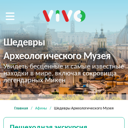
VIVO tour
Шедевры
Археологического Музея
Увидеть бесценные и самые известные
находки в мире, включая сокровища
легендарных Микен
Главная
Афины
Шедевры Археологического Музея
Пешеходная экскурсия