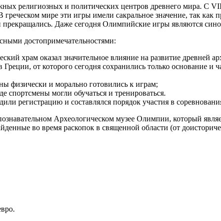
х религиозных и политических центров древнего мира. С VIII в.
греческом мире эти игры имели сакральное значение, так как п
и прекращались. Даже сегодня Олимпийские игры являются син
есными достопримечательностями:
еский храм оказал значительное влияние на развитие древней а
реции, от которого сегодня сохранились только основание и ча
ны физически и морально готовились к играм;
де спортсмены могли обучаться и тренироваться.
или регистрацию и составлялся порядок участия в соревнования
 познавательном Археологическом музее Олимпии, который являе
йденные во время раскопок в священной области (от доисториче
вро.