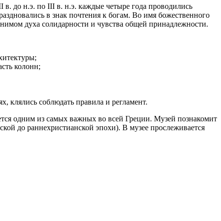
 до н.э. по III в. н.э. каждые четыре года проводились
раздновались в знак почтения к богам. Во имя божественного
онимом духа солидарности и чувства общей принадлежности.
рхитектуры;
сть колонн;
х, клялись соблюдать правила и регламент.
тся одним из самых важных во всей Греции. Музей познакомит
ской до раннехристианской эпохи). В музее прослеживается