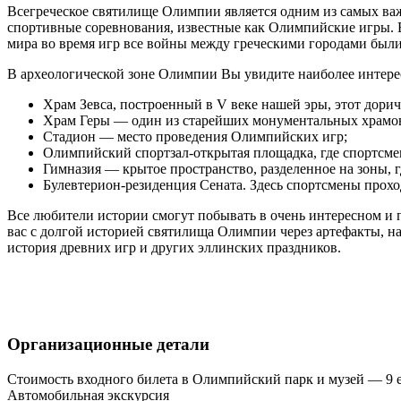
Всегреческое святилище Олимпии является одним из самых важны
спортивные соревнования, известные как Олимпийские игры. В 
мира во время игр все войны между греческими городами был
В археологической зоне Олимпии Вы увидите наиболее интер
Храм Зевса, построенный в V веке нашей эры, этот дорич
Храм Геры — один из старейших монументальных храмов Г
Стадион — место проведения Олимпийских игр;
Олимпийский спортзал-открытая площадка, где спортсме
Гимназия — крытое пространство, разделенное на зоны, г
Булевтерион-резиденция Сената. Здесь спортсмены проход
Все любители истории смогут побывать в очень интересном и
вас с долгой историей святилища Олимпии через артефакты, на
история древних игр и других эллинских праздников.
Организационные детали
Стоимость входного билета в Олимпийский парк и музей — 9 е
Автомобильная экскурсия