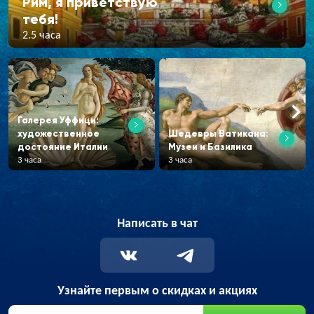
Рим, я приветствую
тебя!
2.5 часа
Галерея Уффици:
художественное
Шедевры Ватикана:
достояние Италии
Музеи и Базилика
3 часа
3 часа
Написать в чат
Узнайте первым о скидках и акциях