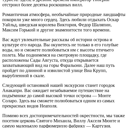
отстроил более десятка роскошных вилл.
Романтичная атмосфера, необычайные природные ландшафты
покорили уже много сердец. Здесь любили отдыхать Оскар
Уайльд, шведская королева Виктория, Федор Шаляпин,
Максим Горький и другие знаменитости того времени.
Вас ждут увлекательные рассказы об истории острова и
культуре его народа. Вы окунетесь не только в его голубые
воды, но и сможете полюбоваться им с высоты птичьего
полета. Мы поднимемся на смотровую площадку, где
расположены Сады Августа, откуда открывается
захватывающий вид на горы Фаральони. Далее наш путь
пройдет по длинной и извилистой улице Виа Крупп,
вырубленной в скале.
Следующей остановкой нашей экскурсии станет городок
Анакапри. Вас ожидает незабываемое путешествие на
подъёмнике до самой высокой точки острова — Монте
Соларо. Здесь вы сможете полюбоваться одним из самых
прекрасных видов Неаполя.
Помимо всех достопримечательностей окрестности, мы также
посетим церковь Святого Михаила, Виллу Акселя Мюнте и
самую маленькую парфюмерную фабрику — Картузия.