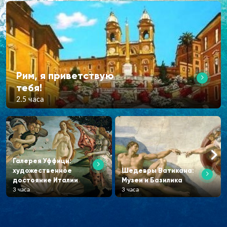
Рим, я приветствую
тебя!
2.5 часа
Галерея Уффици:
художественное
Шедевры Ватикана:
достояние Италии
Музеи и Базилика
3 часа
3 часа