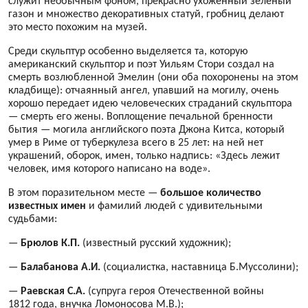
служит необычным фоном, прекрасно ухоженный зеленый
газон и множество декоративных статуй, гробниц делают
это место похожим на музей.
Среди скульптур особенно выделяется та, которую
американский скульптор и поэт Уильям Стори создал на
смерть возлюбленной Эмелин (они оба похоронены на этом
кладбище): отчаянный ангел, упавший на могилу, очень
хорошо передает идею человеческих страданий скульптора
— смерть его жены. Воплощение печальной бренности
бытия — могила английского поэта Джона Китса, который
умер в Риме от туберкулеза всего в 25 лет: на ней нет
украшений, оборок, имен, только надпись: «Здесь лежит
человек, имя которого написано на воде».
В этом поразительном месте —
большое количество
известных имен
и фамилий людей с удивительными
судьбами:
—
Брюлов К.П.
(известный русский художник);
—
Балабанова А.И.
(социалистка, наставница Б.Муссолини);
—
Раевская С.А.
(супруга героя Отечественной войны
1812 года, внучка Ломоносова М.В.);