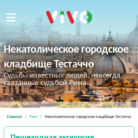
VIVO tour
Некатолическое городское
кладбище Тестаччо
Судьбы известных людей, навсегда
связанные судьбой Рима...
Главная
Рим
Некатолическое городское кладбище Тестаччо
Пешеходная экскурсия