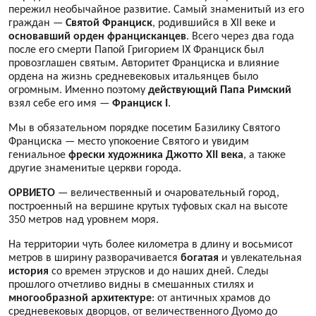
пережил необычайное развитие. Самый знаменитый из его
граждан —
Святой Франциск
, родившийся в XII веке и
основавший
орден
францисканцев
. Всего через два года
после его смерти Папой Григорием IX Франциск был
провозглашен святым. Авторитет Франциска и влияние
ордена на жизнь средневековых итальянцев было
огромным. Именно поэтому
действующий Папа Римский
взял себе его имя —
Франциск I
.
Мы в обязательном порядке посетим Базилику Святого
Франциска — место упокоение Святого и увидим
гениальное
фрески художника Джотто XII века
, а также
другие знаменитые церкви города.
ОРВИЕТО
— величественный и очаровательный город,
построенный на вершине крутых туфовых скал на высоте
350 метров над уровнем моря.
На территории чуть более километра в длину и восьмисот
метров в ширину разворачивается
богатая
и увлекательная
история
со времен этрусков и до наших дней. Следы
прошлого отчетливо видны в смешанных стилях и
многообразной
архитектуре
: от античных храмов до
средневековых дворцов, от величественного Дуомо до