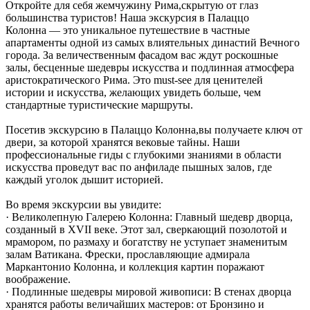
Откройте для себя жемчужину Рима,скрытую от глаз
большинства туристов! Наша экскурсия в Палаццо
Колонна — это уникальное путешествие в частные
апартаменты одной из самых влиятельных династий Вечного
города. За величественным фасадом вас ждут роскошные
залы, бесценные шедевры искусства и подлинная атмосфера
аристократического Рима. Это must-see для ценителей
истории и искусства, желающих увидеть больше, чем
стандартные туристические маршруты.
Посетив экскурсию в Палаццо Колонна,вы получаете ключ от
двери, за которой хранятся вековые тайны. Наши
профессиональные гиды с глубокими знаниями в области
искусства проведут вас по анфиладе пышных залов, где
каждый уголок дышит историей.
Во время экскурсии вы увидите:
· Великолепную Галерею Колонна: Главный шедевр дворца,
созданный в XVII веке. Этот зал, сверкающий позолотой и
мрамором, по размаху и богатству не уступает знаменитым
залам Ватикана. Фрески, прославляющие адмирала
Маркантонио Колонна, и коллекция картин поражают
воображение.
· Подлинные шедевры мировой живописи: В стенах дворца
хранятся работы величайших мастеров: от Бронзино и