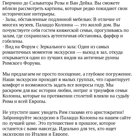
Гверчино до Сальватора Розы и Ван Дейка. Вы сможете
вблизи рассмотреть картины, которые редко покидают свои
исторические интерьеры.
· Залы, обставленные подлинной мебелью: В отличие от
многих музеев, Палаццо Колонна — это жилой дом. Вы
почувствуете себя гостем княжеской семьи, прогуливаясь по
залам, где сохранилась аутентичная обстановка, фарфор и
гобелены.
· Вид на Форум с Зеркального зала: Один из самых
романтичных моментов экскурсии — выход в зал, откуда
открывается один из лучших видов на античные руины
Римского Форума.
Мы предлагаем не просто посещение, а глубокое погружение.
Наши экскурсии проходят в малых группах, что гарантирует
комфорт и возможность задать все вопросы гиду. Мы
раскроем для вас истории любви, интриг и триумфов семьи
Колонна, которые на протяжении столетий влияли на судьбу
Рима и всей Европы.
Не упустите шанс увидеть Рим глазами его аристократии!
Забронируйте экскурсию в Палаццо Колонна на нашем сайте
по лучшей цене. Это путешествие в прошлое, которое
останется с вами навсегда. Идеально для тех, кто ищет
экскурсии по Италии и Европе.