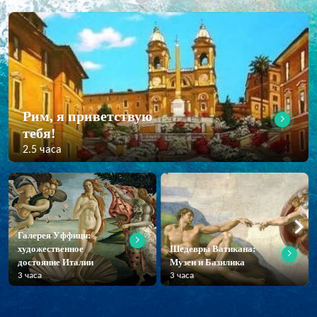
Рим, я приветствую
тебя!
2.5 часа
Галерея Уффици:
художественное
Шедевры Ватикана:
достояние Италии
Музеи и Базилика
3 часа
3 часа