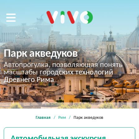
VIVO tour
Парк акведуков
Автопрогулка, позволяющая понять
масштабы городских технологий
Древнего Рима
Главная
Рим
Парк акведуков
Автомобильная экскурсия