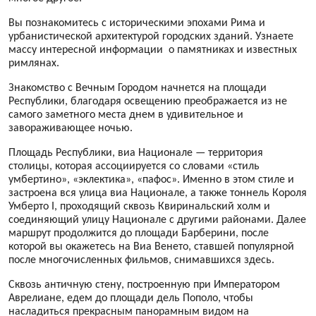
Вы познакомитесь с историческими эпохами Рима и
урбанистической архитектурой городских зданий. Узнаете
массу интересной информации о памятниках и известных
римлянах.
Знакомство с Вечным Городом начнется на площади
Республики, благодаря освещению преображается из не
самого заметного места днем в удивительное и
завораживающее ночью.
Площадь Республики, виа Национале — территория
столицы, которая ассоциируется со словами «стиль
умбертино», «эклектика», «пафос». Именно в этом стиле и
застроена вся улица виа Национале, а также тоннель Короля
Умберто I, проходящий сквозь Квиринальский холм и
соединяющий улицу Национале с другими районами. Далее
маршрут продолжится до площади Барберини, после
которой вы окажетесь на Виа Венето, ставшей популярной
после многочисленных фильмов, снимавшихся здесь.
Сквозь античную стену, построенную при Императором
Аврелиане, едем до площади дель Пополо, чтобы
насладиться прекрасным панорамным видом на