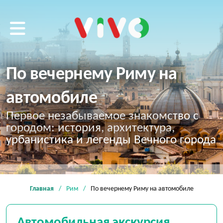
VIVO tour
По вечернему Риму на
автомобиле
Первое незабываемое знакомство с
городом: история, архитектура,
урбанистика и легенды Вечного города
Главная
Рим
По вечернему Риму на автомобиле
Автомобильная экскурсия