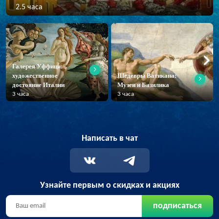
2.5 часа
Галерея Уффици:
художественное
Шедевры Ватикана:
достояние Италии
Музеи и Базилика
3 часа
3 часа
Написать в чат
Узнайте первым о скидках и акциях
подписаться