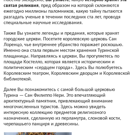
Посетив экскурсию,
Вы узнаете
, какую
историю хранит эта
святая реликвия
, пред образом на которой склоняются
ежегодно миллионы паломников, какую тайну пытаются
разгадать ученые в течении последних ста лет, проводя
специальные научные исследования.
Также Вы узнаете легенды и предания, которые хранят
городские церкви. Посетите королевскую церковь Сан
Лоренцо, чье внутреннее убранство поражает роскошью.
Именно она стала первым местом хранения Туринской
плащаницы. Направляясь к церкви, Вы прогуляетесь по
площади Костелло, которая является историческим и
политическим «сердцем города». Здесь Вы полюбуетесь
Королевским театром, Королевским дворцом и Королевской
библиотекой.
Далее Вы познакомитесь с самой большой церковью
Турина — Сан Филиппо Нери. Это впечатляющий
архитектурный памятник, привлекающий внимание
многочисленных туристов. Здесь можно увидеть
интересную коллекцию предметов религиозного
назначения, сделанную из перламутра, слоновой кости,
черепашьего панциря и древесины.