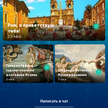
Рим, я приветствую
тебя!
2.5 часа
Галерея Уффици:
художественное
Шедевры Ватикана:
достояние Италии
Музеи и Базилика
3 часа
3 часа
Написать в чат