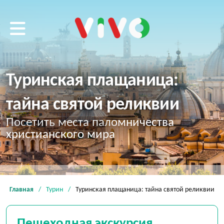
VIVO tour
Туринская плащаница:
тайна святой реликвии
Посетить места паломничества
христианского мира
Главная
Турин
Туринская плащаница: тайна святой реликвии
Пешеходная экскурсия