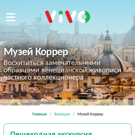
VIVO tour
Музей Коррер
Восхититься замечательными
образцами венецианской живописи
частного коллекционера
Главная
Венеция
Музей Коррер
Пешеходная экскурсия