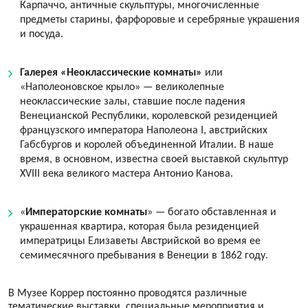
Карпаччо, античные скульптуры, многочисленные
предметы старины, фарфоровые и серебряные украшения
и посуда.
Галерея «Неоклассические комнаты»
или
«Наполеоновское крыло» — великолепные
неоклассические залы, ставшие после падения
Венецианской Республики, королевской резиденцией
французского императора Наполеона I, австрийских
Габсбургов и королей объединенной Италии. В наше
время, в основном, известна своей выставкой скульптур
XVIII века великого мастера Антонио Канова.
«
Императорские комнаты
» — богато обставленная и
украшенная квартира, которая была резиденцией
императрицы Елизаветы Австрийской во время ее
семимесячного пребывания в Венеции в 1862 году.
В Музее Коррер постоянно проводятся различные
тематические выставки, специальные мероприятия и