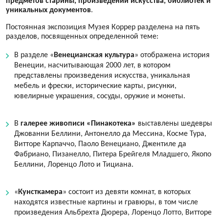
предметов старины, произведений искусства, библиотек и
уникальных документов
.
Постоянная экспозиция Музея Коррер разделена на пять
разделов, посвященных определенной теме:
В разделе «
Венецианская культура
» отображена история
Венеции, насчитывающая 2000 лет, в котором
представлены произведения искусства, уникальная
мебель и фрески, исторические карты, рисунки,
ювелирные украшения, сосуды, оружие и монеты.
В
галерее живописи «Пинакотека»
выставлены шедевры
Джованни Беллини, Антонелло да Мессина, Косме Тура,
Витторе Карпаччо, Паоло Венециано, Джентиле да
Фабриано, Пизанелло, Питера Брейгеля Младшего, Якопо
Беллини, Лоренцо Лото и Тициана.
«
Кунсткамера
» состоит из девяти комнат, в которых
находятся известные картины и гравюры, в том числе
произведения Альбрехта Дюрера, Лоренцо Лотто, Витторе