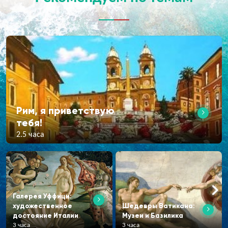
Рим, я приветствую
тебя!
2.5 часа
Галерея Уффици:
художественное
Шедевры Ватикана:
достояние Италии
Музеи и Базилика
3 часа
3 часа