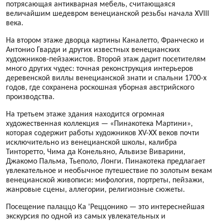
потрясающая антикварная мебель, считающаяся
величайшим шедевром венецианской резьбы начала XVIII
века.
На втором этаже дворца картины Каналетто, Франческо и
Антонио Гварди и других известных венецианских
художников-пейзажистов. Второй этаж дарит посетителям
много других чудес: точная реконструкция интерьеров
деревенской виллы венецианской знати и спальни 1700-х
годов, где сохранена роскошная уборная австрийского
производства.
На третьем этаже здания находится огромная
художественная коллекция — «Пинакотека Мартини»,
которая содержит работы художников XV-XX веков почти
исключительно из венецианской школы, калибра
Тинторетто, Чима да Конельяно, Альвизе Виварини,
Джакомо Пальма, Тьеполо, Лонги. Пинакотека предлагает
увлекательное и необычное путешествие по золотым векам
венецианской живописи: мифология, портреты, пейзажи,
жанровые сцены, аллегории, религиозные сюжеты.
Посещение палаццо Ка 'Реццонико — это интереснейшая
экскурсия по одной из самых увлекательных и