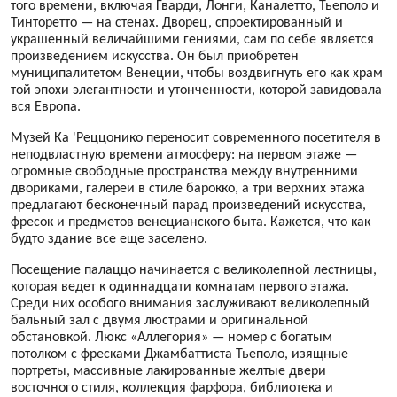
того времени, включая Гварди, Лонги, Каналетто, Тьеполо и
Тинторетто — на стенах. Дворец, спроектированный и
украшенный величайшими гениями, сам по себе является
произведением искусства. Он был приобретен
муниципалитетом Венеции, чтобы воздвигнуть его как храм
той эпохи элегантности и утонченности, которой завидовала
вся Европа.
Музей Ка 'Реццонико переносит современного посетителя в
неподвластную времени атмосферу: на первом этаже —
огромные свободные пространства между внутренними
двориками, галереи в стиле барокко, а три верхних этажа
предлагают бесконечный парад произведений искусства,
фресок и предметов венецианского быта. Кажется, что как
будто здание все еще заселено.
Посещение палаццо начинается с великолепной лестницы,
которая ведет к одиннадцати комнатам первого этажа.
Среди них особого внимания заслуживают великолепный
бальный зал с двумя люстрами и оригинальной
обстановкой. Люкс «Аллегория» — номер с богатым
потолком с фресками Джамбаттиста Тьеполо, изящные
портреты, массивные лакированные желтые двери
восточного стиля, коллекция фарфора, библиотека и