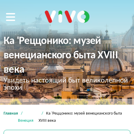
VIVO tour
Ка 'Реццонико: музей
венецианского быта XVIII
века
Увидеть настоящий быт великолепной
эпохи
Главная
Ка 'Реццонико: музей венецианского быта
Венеция
XVIII века