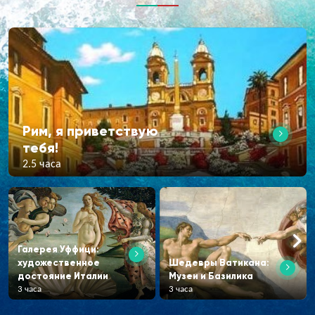
Рим, я приветствую
тебя!
2.5 часа
Галерея Уффици:
художественное
Шедевры Ватикана:
достояние Италии
Музеи и Базилика
3 часа
3 часа